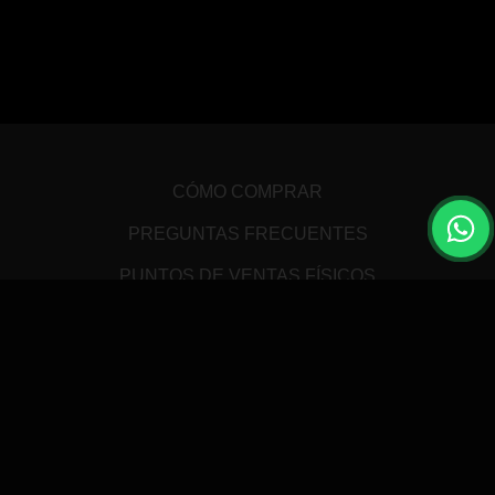
CÓMO COMPRAR
PREGUNTAS FRECUENTES
PUNTOS DE VENTAS FÍSICOS
DEVOLUCIONES
WALLET / BILLETERA
AUDITORIA
TÉRMINOS Y CONDICIONES
ATENCIÓN AL CLIENTE