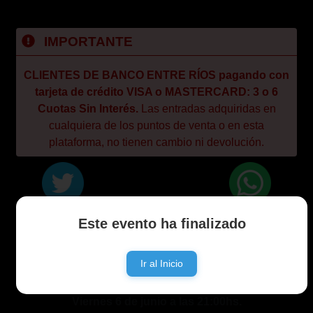
IMPORTANTE
CLIENTES DE BANCO ENTRE RÍOS pagando con
tarjeta de crédito VISA o MASTERCARD: 3 o 6
Cuotas Sin Interés.
Las entradas adquiridas en
cualquiera de los puntos de venta o en esta
plataforma, no tienen cambio ni devolución.
Este evento ha finalizado
EL PELA ROMERO
Ir al Inicio
#BASTADEAMORESDEMIERDA2025
Viernes 6 de junio a las 21:00hs.