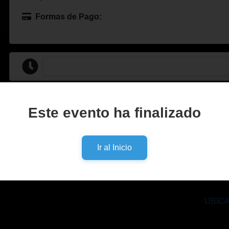
Formas de Pago:
PABLO MILL
Este evento ha finalizado
"LA JAULA" ESPECIAL
Ir al Inicio
Domingo 21 de septi
Salón de Eventos del
UBIC
EVENTO PARA MAY