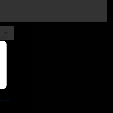
AN presenta
 DÍA DE LA PRIMAVERA
embre a las 21:00hs.
 Neo Casino - Paraná
ACIÓN
ORES DE 18 AÑOS