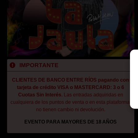
IMPORTANTE
CLIENTES DE BANCO ENTRE RÍOS pagando con
tarjeta de crédito VISA o MASTERCARD: 3 o 6
Cuotas Sin Interés.
Las entradas adquiridas en
cualquiera de los puntos de venta o en esta plataforma,
no tienen cambio ni devolución.
EVENTO PARA MAYORES DE 18 AÑOS