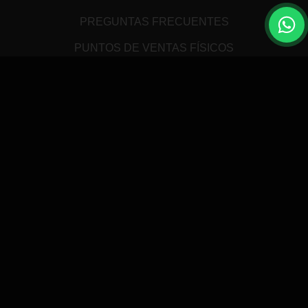
PREGUNTAS FRECUENTES
PUNTOS DE VENTAS FÍSICOS
DEVOLUCIONES
WALLET / BILLETERA
AUDITORIA
TÉRMINOS Y CONDICIONES
ATENCIÓN AL CLIENTE
MEDIOS DE PAGO