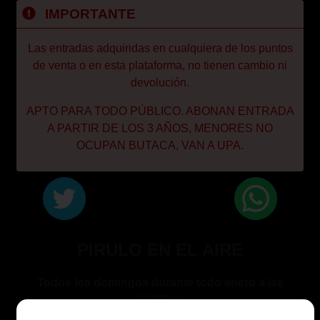
IMPORTANTE
Las entradas adquiridas en cualquiera de los puntos
de venta o en esta plataforma, no tienen cambio ni
devolución.
APTO PARA TODO PÚBLICO. ABONAN ENTRADA
A PARTIR DE LOS 3 AÑOS, MENORES NO
OCUPAN BUTACA, VAN A UPA.
PIRULO EN EL AIRE
Todos los domingos durante todo enero a las
22:30hs.