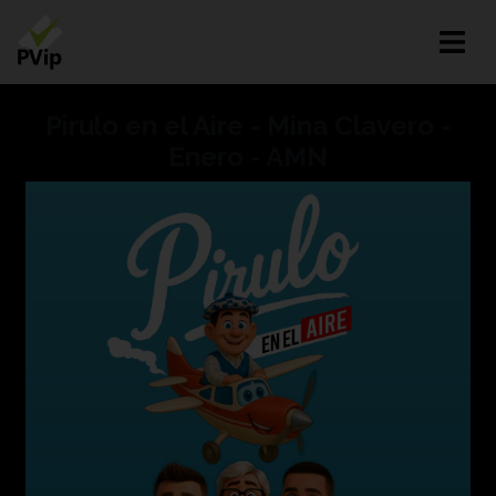
Pirulo en el Aire - Mina Clavero -
Enero - AMN