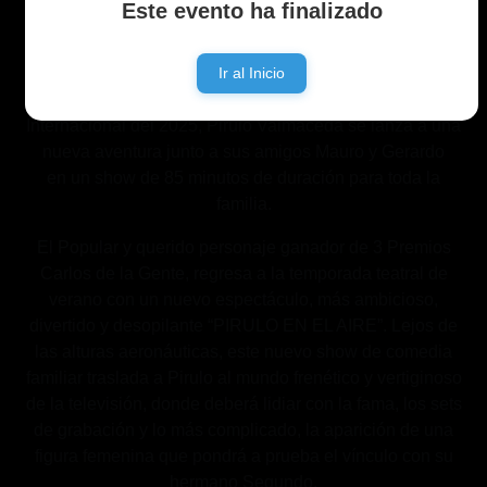
Este evento ha finalizado
Auditorio Milac Navira
- Mina Clavero, Córdoba
UBICACIÓN
Ir al Inicio
Tras arrasar en la taquilla durante la Gira Nacional e
Internacional del 2025, Pirulo
Valmaceda se lanza a una
nueva aventura junto a sus amigos Mauro y Gerardo
en
un show de 85 minutos de duración para toda la
familia.
El Popular y querido personaje ganador de 3 Premios
Carlos de la Gente, regresa a
la temporada teatral de
verano con un nuevo espectáculo, más ambicioso,
divertido
y desopilante “PIRULO EN EL AIRE”. Lejos de
las alturas aeronáuticas, este nuevo
show de comedia
familiar traslada a Pirulo al mundo frenético y vertiginoso
de la
televisión, donde deberá lidiar con la fama, los sets
de grabación y lo más
complicado, la aparición de una
figura femenina que pondrá a prueba el vínculo con
su
hermano Segundo.